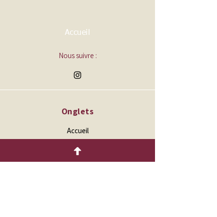
Accueil
Nous suivre :
Onglets
Accueil
Qui sommes-nous ?
Les boutiques
La boutique en ligne
Nous contacter