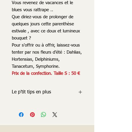
Vous revenez de vacances et le
blues vous rattrape ..
Que diriez-vous de prolonger de
quelques jours cette parenthèse
estivale , avec ce doux et lumineux
bouquet ?
Pour s'offrir ou à offrir, laissez-vous
tenter par nos fleurs d’été : Dahlias,
Hortensias, Delphiniums,
Tanacetum, Symphorine.
Prix de la confection. Taille S : 50 €
Le p'tit tips en plus
Pas de vacances pour l'entretien des
fleurs ;)
Bien recouper les tiges tous les jours et
en profiter pour changer l'eau du vase
!