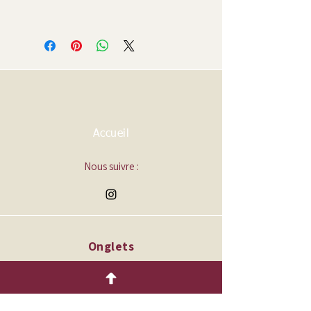
Pour une eau toujours transparente,
les feuilles des tiges ne doivent pas
être en contact avec l'eau.
Recoupez les tiges tous les jours et
changez l'eau tous les deux jours.
Accueil
Nous suivre :
Onglets
Accueil
Qui sommes-nous ?